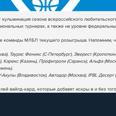
ет кульминация сезона всероссийского любительског
иональных турнирах, а также на уровне федеральны
ие команды МЛБЛ текущего розыгрыша. Напомним, ч
ква), Таурас Феникс (С-Петербург), Эверест (Кропотки
), Карекс (Казань), Профитроли (Саранск), Альфа (Мос
мень).
Акулы (Владивосток), Автодор (Москва), IPBL Десерт (
ей вайлд-кард, которые добавят искры в и без того