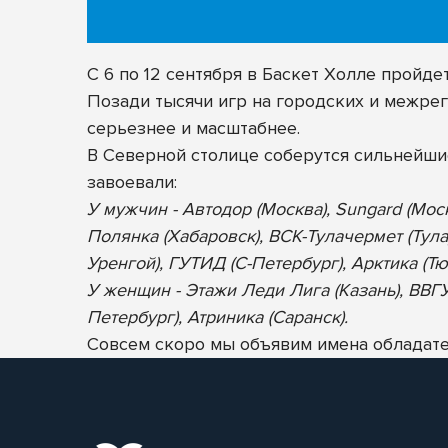
С 6 по 12 сентября в Баскет Холле пройд
Позади тысячи игр на городских и межрег
серьезнее и масштабнее.
В Северной столице соберутся сильнейш
завоевали:
У мужчин - Автодор (Москва), Sungard (Мос
Полянка (Хабаровск), ВСК-Тулачермет (Тула
Уренгой), ГУТИД (С-Петербург), Арктика (Тю
У женщин - Этажи Леди Лига (Казань), ВВГУ-
Петербург), Атриника (Саранск).
Совсем скоро мы объявим имена обладател